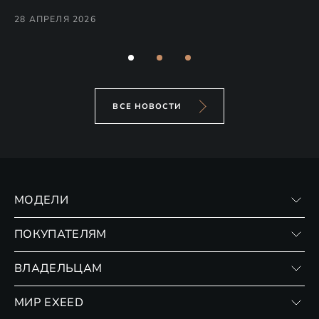
Co
28 АПРЕЛЯ 2026
24
ВСЕ НОВОСТИ
МОДЕЛИ
VX
ПОКУПАТЕЛЯМ
RX
Записаться на тест-драйв
ВЛАДЕЛЬЦАМ
Финансовые программы
Личный кабинет
МИР EXEED
Страхование
Записаться на сервис