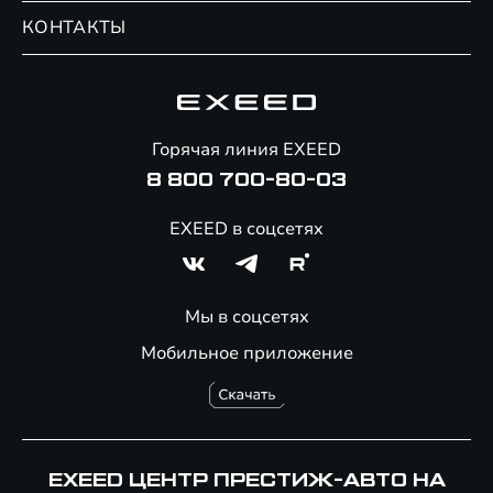
Обмен / Trade-in
Новости и события
КОНТАКТЫ
Сервис
Специальные предложения
Технологии EXEED
Гарантия EXEED
Корпоративным клиентам
Знаковые клиенты EXEED
Помощь на дорогах
Онлайн-магазин аксессуаров
Горячая линия EXEED
8 800 700-80-03
EXEED в соцсетях
Мы в соцсетях
Мобильное приложение
EXEED ЦЕНТР ПРЕСТИЖ-АВТО НА