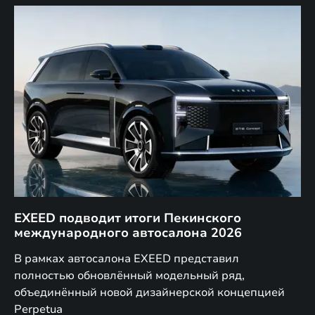
EXEED подводит итоги Пекинского
Д
международного автосалона 2026
E
в
а,
В рамках автосалона EXEED представил
EX
полностью обновлённый модельный ряд,
по
объединённый новой дизайнерской концепцией
(н
Perpetua