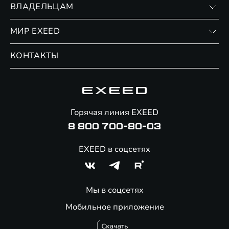
ВЛАДЕЛЬЦАМ
Финансовые программы
Личный кабинет
МИР EXEED
Страхование
Записаться на сервис
Обмен / Trade-in
Новости и события
КОНТАКТЫ
Сервис
Специальные предложения
Технологии EXEED
Гарантия EXEED
Корпоративным клиентам
Знаковые клиенты EXEED
Помощь на дорогах
Онлайн-магазин аксессуаров
Горячая линия EXEED
8 800 700-80-03
EXEED в соцсетях
Мы в соцсетях
Мобильное приложение