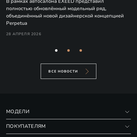
а,
В рамках автосалона EXEED представил
EX
полностью обновлённый модельный ряд,
по
объединённый новой дизайнерской концепцией
(н
Perpetua
Co
28 АПРЕЛЯ 2026
24
ВСЕ НОВОСТИ
МОДЕЛИ
VX
ПОКУПАТЕЛЯМ
RX
Записаться на тест-драйв