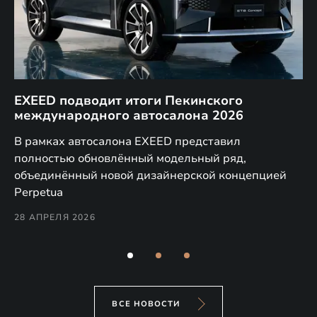
EXEED подводит итоги Пекинского
Д
международного автосалона 2026
E
в
а,
В рамках автосалона EXEED представил
EX
полностью обновлённый модельный ряд,
по
объединённый новой дизайнерской концепцией
(н
Perpetua
Co
28 АПРЕЛЯ 2026
24
ВСЕ НОВОСТИ