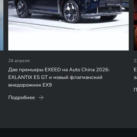
24 апреля
2
Две премьеры EXEED на Auto China 2026:
E
EXLANTIX ES GT и новый флагманский
з
внедорожник EX9
П
Подробнее