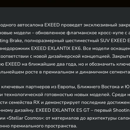
одного автосалона EXEED проведет эксклюзивный закр
новые модели – обновленное флагманское кросс-купе с
oting Brake, полноразмерный шестиместный SUV EXEED 
внедорожник EXEED EXLANTIX EX6. Все модели оснащен
соответствии с новой дизайнерской концепцией. Закрыт
ю EXEED на ближайшие два года, но и обозначить ключ
дальнейшем росте в премиальном и динамичном сегмента
 ключевых партнеров из Европы, Ближнего Востока и Ю
и технологической готовностью новых моделей. Среди н
ти семейства RX и демонстрирует последние достижен
ному дизайну. EXEED EXLANTIX ES GT – первый Shootin
и «Stellar Cosmos»: от материалов до архитектуры сал
енно премиального пространства.