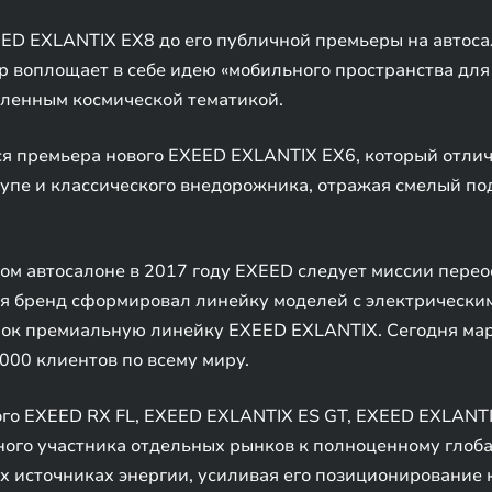
ED EXLANTIX EX8 до его публичной премьеры на автосал
 воплощает в себе идею «мобильного пространства для о
ленным космической тематикой.
ся премьера нового EXEED EXLANTIX EX6, который отл
 купе и классического внедорожника, отражая смелый по
ом автосалоне в 2017 году EXEED следует миссии пере
емя бренд сформировал линейку моделей с электрическ
нок премиальную линейку EXEED EXLANTIX. Сегодня мар
000 клиентов по всему миру.
о EXEED RX FL, EXEED EXLANTIX ES GT, EXEED EXLANT
ого участника отдельных рынков к полноценному глоба
 источниках энергии, усиливая его позиционирование 