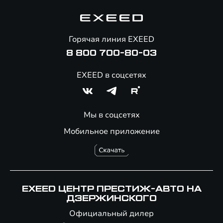
Гарантия EXEED
Корпоративным клиентам
Знаковые клиенты EXEED
Помощь на дорогах
Онлайн-магазин аксессуаров
Горячая линия EXEED
8 800 700-80-03
EXEED в соцсетях
Мы в соцсетях
Мобильное приложение
EXEED ЦЕНТР ПРЕСТИЖ-АВТО НА
ДЗЕРЖИНСКОГО
Официальный дилер