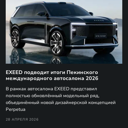
EXEED подводит итоги Пекинского
Д
международного автосалона 2026
E
в
а,
В рамках автосалона EXEED представил
EX
полностью обновлённый модельный ряд,
по
объединённый новой дизайнерской концепцией
(н
Perpetua
Co
28 АПРЕЛЯ 2026
24