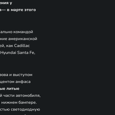
ения у
а— в марте этого
нально командой
ение американской
, как Cadillac
 Hyundai Santa Fe,
зова и выступом
кцентом анфаса
ые литые
й части автомобиля,
и нижнем бампере.
остью светодиодную