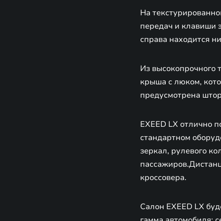
На текстурированно
передач и клавиши э
справа находится ни
Из высокопрочного 
крыша с люком, кот
предусмотрена штор
EXEED LX отлично по
стандартном оборудо
зеркал, рулевого ко
пассажиров.Дистанц
кроссовера.
Салон EXEED LX буд
гамма автомобиля: с