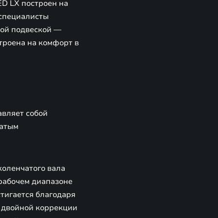
ED LX построен на
 специалисты
ной подвеской —
троена на комфорт в
авляет собой
чатым
коленчатого вала
 рабочем диапазоне
стигается благодаря
и двойной коррекции