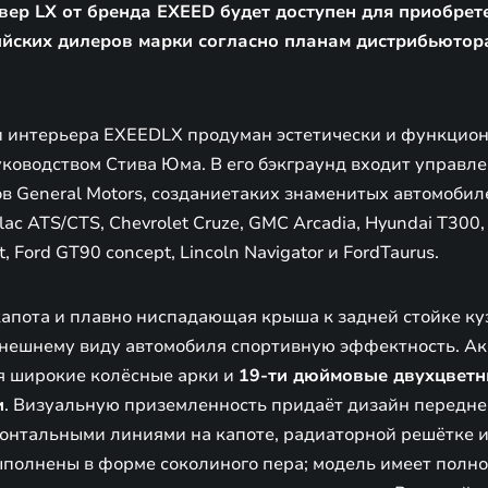
ер LX от бренда EXEED будет доступен для приобрет
йских дилеров марки согласно планам дистрибьютор
и интерьера EXEEDLX продуман эстетически и функцио
уководством Стива Юма. В его бэкграунд входит управл
 General Motors, созданиетаких знаменитых автомобилей
llac ATS/CTS, Chevrolet Cruze, GMC Arcadia, Hyundai T300,
, Ford GT90 concept, Lincoln Navigator и FordTaurus.
апота и плавно ниспадающая крыша к задней стойке ку
нешнему виду автомобиля спортивную эффектность. А
я широкие колёсные арки и
19-ти дюймовые двухцветн
и
. Визуальную приземленность придаёт дизайн передне
онтальными линиями на капоте, радиаторной решётке 
полнены в форме соколиного пера; модель имеет полн