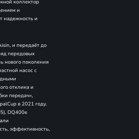
скной коллектор
дением и
т надежность и
sin, и передаёт до
ряд передовых
нь нового поколения
астной насос с
одными
ого отклика и
бки передач»,
alCup в 2021 году.
 5), DQ400e
вали
сть, эффективность,