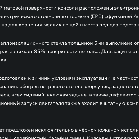
й матовой поверхности консоли расположены электрон
лектрического стояночного тормоза (EPB) сфункцией Au
ша для хранения мелких вещей и место под два подста
теплоизоляционного стекла толщиной 5мм выполнена о
орая занимает 85% поверхности потолка. Для защиты от
ка.
дготовлен к зимним условиям эксплуатации, в частност
вании: обогрев ветрового стекла, форсунок, заднего ст
леса, всех сидений, включая задние, а также дефлектор
ионный запуск двигателя также входит в штатную ком
ет предложен исключительно в чёрном кожаном исполн
ерый, серебристый, белый и синий. Красивый отблеск до