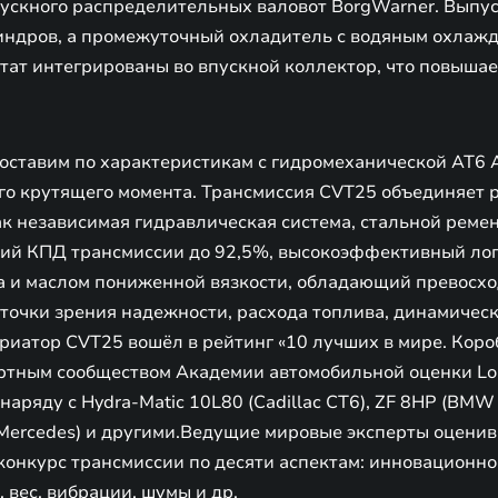
пускного распределительных валовот BorgWarner. Выпу
линдров, а промежуточный охладитель с водяным охлаж
тат интегрированы во впускной коллектор, что повышае
ставим по характеристикам с гидромеханической АТ6 Ai
о крутящего момента. Трансмиссия CVT25 объединяет 
ак независимая гидравлическая система, стальной реме
ий КПД трансмиссии до 92,5%, высокоэффективный лоп
а и маслом пониженной вязкости, обладающий превосх
точки зрения надежности, расхода топлива, динамическ
риатор CVT25 вошёл в рейтинг «10 лучших в мире. Коро
ртным сообществом Академии автомобильной оценки Lop
аряду с Hydra-Matic 10L80 (Cadillac CT6), ZF 8HP (BMW
 (Mercedes) и другими.Ведущие мировые эксперты оцени
конкурс трансмиссии по десяти аспектам: инновационно
 вес, вибрации, шумы и др.