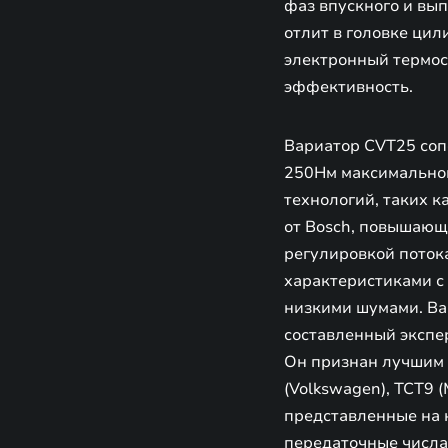
фаз впускного и вы
отлит в головке ци
электронный термос
эффективность.
Вариатор CVT25 сопо
250Нм максимальног
технологий, таких к
от Bosch, повышающ
регулировкой поток
характеристиками с 
низкими шумами. Ва
составленный экспе
Он признан лучшим н
(Volkswagen), TCT9
представленные на 
передаточные числа,