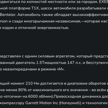
редвигаться по холмистой местности или за городом. EXE
ной платформе T1X, шасси автомобиля разрабатывали
Benteler. Автомобиль также обладает высокоэффектив
rson и сзади многорычажная независимая,—которая нас
м ходом и отличной энергоемкостью.
редставлен с одним силовым агрегатом, который предст
ванный двигатель 1.5Tмощностью 147 л.с. и бесступен
ю квазипередачами в режиме «М».
щий момент 210 Нм достигается в диапазоне оборотов 
 не менее 80% от максимального его значения – во всём
до «отсечки» на 6000 об/мин).Превосходная динамика до
омпрессору Garrett Motion Inc (Honeywell) и технологи