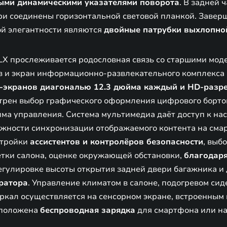
ными динамическими указателями поворота
. В задней 
и соединены горизонтальной световой планкой. Заве
ой элегантности являются
двойные патрубки выхлопно
LX прослеживается родословная связь со старшими мо
в и экран информационно-развлекательного комплекса
-экранов диагональю 12.3 дюйма каждый и HD-разр
трен выбор графического оформления цифрового борто
има управления. Система мультимедиа даёт доступ к на
можности синхронизации отображаемого контента на сма
стройки
ассистентов и контролёров безопасности
, выб
тки салона, оценке окружающей обстановки,
благодаря
регулировке высоты открытия задней двери багажника и
тратора
. Управление климатом в салоне, подогревом сид
еркал осуществляется на сенсорном экране, встроенным
сположена
беспроводная зарядка
для смартфона или н