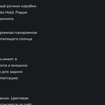
ный ручник коробки
to Hold. Рядом
канника.
громная панорамная
 палящего солнца
и,имеет в
екла и внешних
ы для задних
плектацию
ении. Цветовая
стигается за счёт