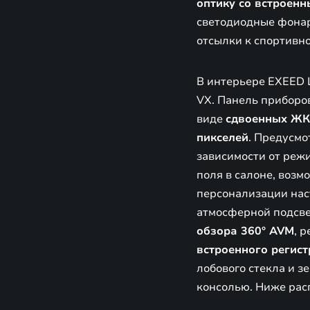
оптику со встроен
светодиодные фонар
отсылки к спортивн
В интерьере EXEED 
VX. Панель приборо
виде
сдвоенных ЖК
пикселей
. Предусмо
зависимости от реж
поля в салоне, воз
персонализации на
атмосферной подсве
обзора 360° AVM
, 
встроенного регис
лобового стекла и з
консолью. Ниже ра