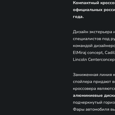
Компактный кроссов
официальных росси
года.
Дизайн экстерьера 
специалистов под р
командой дизайнеров
ElMiraj concept, Cadi
Lincoln Centerconcept
Заниженная линия к
спойлера придают в
кроссовера являютс
алюминиевые диск
подчеркнутый гориз
Фары автомобиля вы