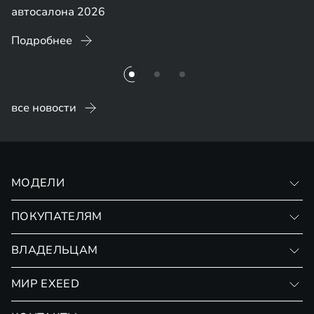
автосалона 2026
Подробнее
все новости
МОДЕЛИ
VX
ПОКУПАТЕЛЯМ
RX
Записаться на тест-драйв
ВЛАДЕЛЬЦАМ
Финансовые программы
Личный кабинет
МИР EXEED
Страхование
Записаться на сервис
Обмен / Trade-in
Новости и события