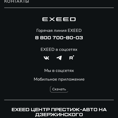
КОНТАКТЫ
Сервис
Специальные предложения
Технологии EXEED
Гарантия EXEED
Корпоративным клиентам
Знаковые клиенты EXEED
Помощь на дорогах
Онлайн-магазин аксессуаров
Горячая линия EXEED
8 800 700-80-03
EXEED в соцсетях
Мы в соцсетях
Мобильное приложение
EXEED ЦЕНТР ПРЕСТИЖ-АВТО НА
ДЗЕРЖИНСКОГО