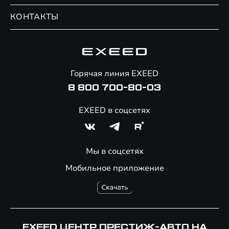
Записаться на сервис
Обмен / Trade-in
Новости и события
КОНТАКТЫ
Сервис
Специальные предложения
Технологии EXEED
Гарантия EXEED
Корпоративным клиентам
Знаковые клиенты EXEED
Помощь на дорогах
Онлайн-магазин аксессуаров
Горячая линия EXEED
8 800 700-80-03
EXEED в соцсетях
Мы в соцсетях
Мобильное приложение
EXEED ЦЕНТР ПРЕСТИЖ-АВТО НА