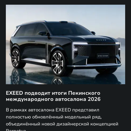
EXEED подводит итоги Пекинского
Д
международного автосалона 2026
E
в
а,
В рамках автосалона EXEED представил
EX
полностью обновлённый модельный ряд,
по
объединённый новой дизайнерской концепцией
(н