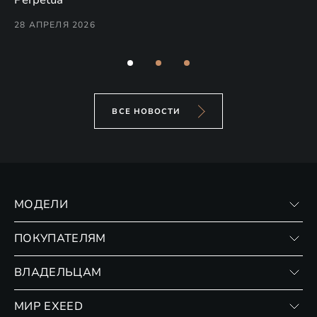
Perpetua
Co
28 АПРЕЛЯ 2026
24
ВСЕ НОВОСТИ
МОДЕЛИ
VX
ПОКУПАТЕЛЯМ
RX
Записаться на тест-драйв
ВЛАДЕЛЬЦАМ
Финансовые программы
Личный кабинет
МИР EXEED
Страхование