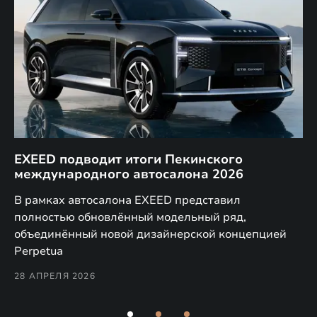
EXEED подводит итоги Пекинского
Д
международного автосалона 2026
E
в
а,
В рамках автосалона EXEED представил
EX
полностью обновлённый модельный ряд,
по
объединённый новой дизайнерской концепцией
(н
Perpetua
Co
28 АПРЕЛЯ 2026
24