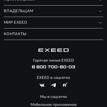
RX
Записаться на тест-драйв
ВЛАДЕЛЬЦАМ
Финансовые программы
Личный кабинет
МИР EXEED
Страхование
Записаться на сервис
Обмен / Trade-in
Новости и события
КОНТАКТЫ
Сервис
Специальные предложения
Технологии EXEED
Гарантия EXEED
Корпоративным клиентам
Знаковые клиенты EXEED
Помощь на дорогах
Онлайн-магазин аксессуаров
Горячая линия EXEED
8 800 700-80-03
EXEED в соцсетях
Мы в соцсетях
Мобильное приложение